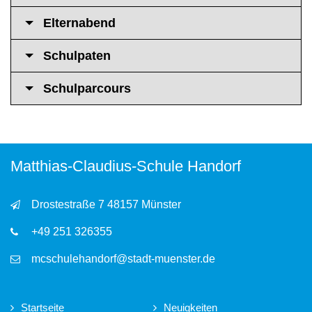
Elternabend
Schulpaten
Schulparcours
Matthias-Claudius-Schule Handorf
Drostestraße 7 48157 Münster
+49 251 326355
mcschulehandorf@stadt-muenster.de
Startseite
Neuigkeiten