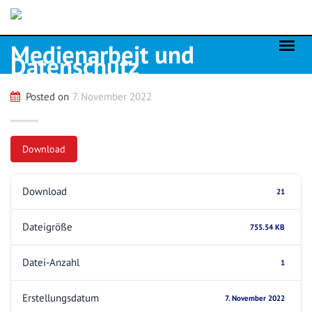
Skip
to
content
Medienarbeit und
Datenschutz
Posted on
7. November 2022
Download
Download
21
Dateigröße
755.54 KB
Datei-Anzahl
1
Erstellungsdatum
7. November 2022