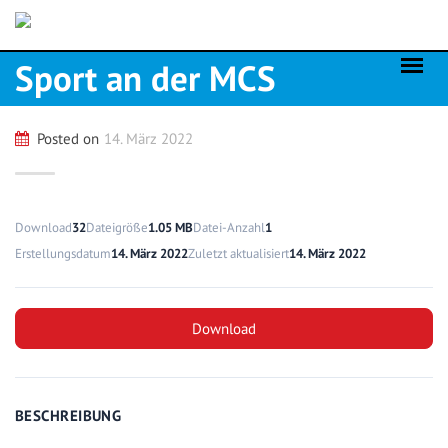
Skip
to
content
Sport an der MCS
Posted on
14. März 2022
Download
32
Dateigröße
1.05 MB
Datei-Anzahl
1
Erstellungsdatum
14. März 2022
Zuletzt aktualisiert
14. März 2022
Download
BESCHREIBUNG